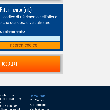
Riferimento (rif.)
 il codice di riferimento dell'offerta
ro che desiderate visualizzare
di riferimento
JOB ALERT
inistrativa:
Home Page
leo Ferraris, 26
Chi Siamo
ino
Sul Territorio
) 011.5718.405
o@unimpiego.it
Per le Aziende