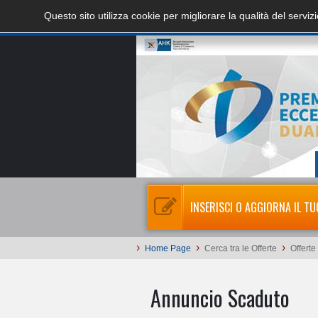
Questo sito utilizza cookie per migliorare la qualità del servi
INSERISCI O AGGIORNA IL TU
›
›
›
Home Page
Cerca tra le Offerte
Offerte
Annuncio Scaduto