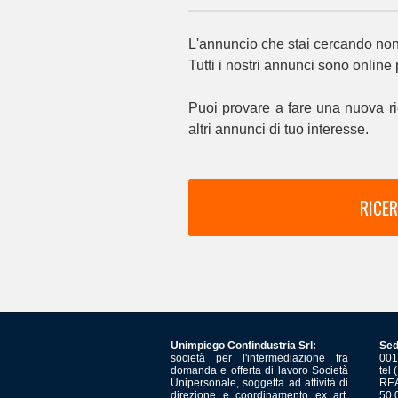
L'annuncio che stai cercando non 
Tutti i nostri annunci sono online
Puoi provare a fare una nuova ri
altri annunci di tuo interesse.
RICER
Unimpiego Confindustria Srl:
Sed
società per l'intermediazione fra
001
domanda e offerta di lavoro Società
tel
Unipersonale, soggetta ad attività di
REA
direzione e coordinamento ex art.
50.