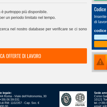
Codice 
è purtroppo più disponibile.
Inserite
 per un periodo limitato nel tempo.
di lavo
cerca nel nostro database per verificare se ci sono
codice 
CA OFFERTE DI LAVORO
e legale:
Sede amm
44 Roma - Viale dell'Astronomia, 30
Corso Gali
 (+39) 06.59.031
10121 Tor
 di RM: 1102357 - Cap. Soc. €
tel. (+39
000,00
email:
inf