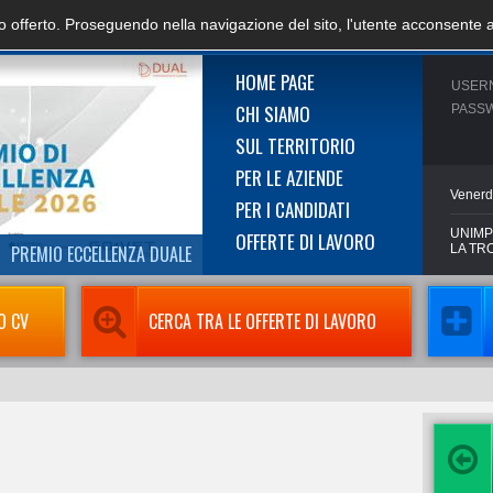
zio offerto. Proseguendo nella navigazione del sito, l'utente acconsente 
HOME PAGE
USER
CHI SIAMO
PASS
SUL TERRITORIO
PER LE AZIENDE
Venerd
PER I CANDIDATI
UNIMP
OFFERTE DI LAVORO
PREMIO ECCELLENZA DUALE
LA TR
O CV
CERCA TRA LE OFFERTE DI LAVORO