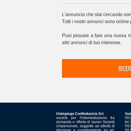
L'annuncio che stai cercando non 
Tutti i nostri annunci sono online
Puoi provare a fare una nuova ri
altri annunci di tuo interesse.
RICER
Unimpiego Confindustria Srl:
Sed
società per l'intermediazione fra
001
domanda e offerta di lavoro Società
tel
Unipersonale, soggetta ad attività di
REA
direzione e coordinamento ex art.
50.