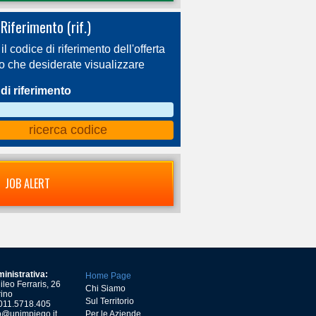
Riferimento (rif.)
 il codice di riferimento dell'offerta
ro che desiderate visualizzare
di riferimento
JOB ALERT
inistrativa:
Home Page
leo Ferraris, 26
Chi Siamo
ino
Sul Territorio
) 011.5718.405
o@unimpiego.it
Per le Aziende