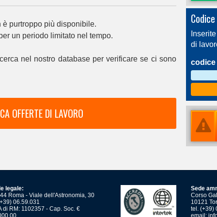
Codice 
è purtroppo più disponibile.
Inserite
 per un periodo limitato nel tempo.
di lavo
cerca nel nostro database per verificare se ci sono
codice 
CA OFFERTE DI LAVORO
e legale:
Sede amm
44 Roma - Viale dell'Astronomia, 30
Corso Gali
 (+39) 06.59.031
10121 Tor
 di RM: 1102357 - Cap. Soc. €
tel. (+39
000,00
email:
inf