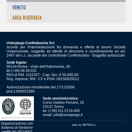
VENETO
AREA RISERVATA
Unimpiego Confindustria Srl:
società per l'intermediazione fra domanda e offerta di lavoro Società
Unipersonale, soggetta ad attività di direzione e coordinamento ex art.
2497 del c.c. da parte del controllante Confindustria - Soggetto autorizzato
Sede legale:
00144 Roma - Viale dell'Astronomia, 30
tel (+39) 06.59.031
REA di RM: 1102357 - Cap. Soc. € 50.000,00
Reg. Imprese: RM - CF e P.IVA: 09156820012
Autorizzazione ministeriale del 17/11/2008
prot.13/I/0021066
Sede amministrativa:
Corso Galileo Ferraris, 26
10121 Torino
tel. (+39) 011.5718.405
email:
info@unimpiego.it
Organizzazione con
web by NETBULL
Sistema di Gestione
certificato ISO 9001